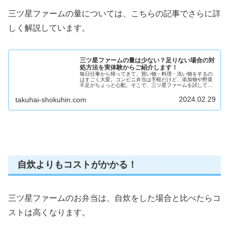
三ツ星ファームの量については、こちらの記事でさらに詳
しく解説しています。
三ツ星ファームの量は少ない？足りない場合の対
処方法を実体験からご紹介します！
毎日仕事から帰ってきて、買い物・料理・洗い物をするの
はすごく大変。コンビニ弁当は手軽だけど、添加物や野菜
不足がちょっと心配。そこで、三ツ星ファームを試してみ
たいけど低カロリーのお弁当だと量は少ないのかな？男性
でも量は足りるのかな？もし足りな...
2024.02.29
takuhai-shokuhin.com
自炊よりもコストがかかる！
三ツ星ファームのお弁当は、自炊をした場合と比べたらコ
ストは高くなります。