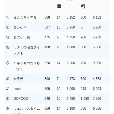
量
料
①
まごころケア食
368
14
5,152
980
6,132
②
ヨシケイ
397
15
5,950
0
5,950
③
食のそよ風
475
10
4,750
980
5,730
④
ワタミの宅食ダイ
488
10
4,880
800
5,680
レクト
⑤
ベネッセのおうち
590
14
8,260
790
9,050
ごはん
⑥
食宅便
596
7
4,173
390
4,563
⑦
nosh
599
10
5,990
913
6,903
⑧
GOFOOD
648
10
6,480
1,080
7,560
⑨
ウェルネスダイニ
656
14
9,180
385
9,565