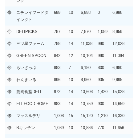
ング
⑩
ニチレイフードダ
699
10
6,998
0
6,998
イレクト
⑪
DELIPICKS
787
10
7,870
1,089
8,959
⑫
三ツ星ファーム
788
14
11,038
990
12,028
⑬
GREEN SPOON
842
12
10,104
990
11,094
⑭
らいざっぷ
883
7
6,180
800
6,980
⑮
わんまいる
896
10
8,960
935
9,895
⑯
筋肉食堂DELI
972
14
13,608
1,420
15,028
⑰
FIT FOOD HOME
983
14
13,759
900
14,659
⑱
マッスルデリ
1,008
15
15,120
1,210
16,330
⑲
Bキッチン
1,089
10
10,886
770
11,656