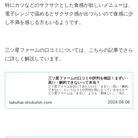
特にカツなどのサクサクとした食感が欲しいメニューは、
電子レンジで温めるとサクサク感が出づらいので食感に少
し不満を感じる方もいるようです。
三ツ星ファームの口コミについては、こちらの記事でさら
に詳しく解説しています。
三ツ星ファームの口コミや評判を検証！まずい・
高い・解約できないって本当？
三ツ星ファームを試してみたいけど「まずい・高い・解約
できない」という口コミや評判が気になっていませんか？
三ツ星ファームは「まずい」よりも「美味しい」「当たり
外れがない」という口コミの方が圧倒的に多いです！「電
話じゃないと解約できない」という...
2024.04.06
takuhai-shokuhin.com