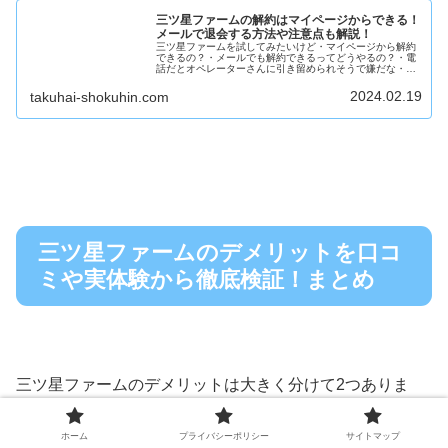
三ツ星ファームの解約はマイページからできる！
メールで退会する方法や注意点も解説！
三ツ星ファームを試してみたいけど・マイページから解約
できるの？・メールでも解約できるってどうやるの？・電
話だとオペレーターさんに引き留められそうで嫌だな・解
約理由も聞かれるの？・解約金や解約手数料ってかかる
の？など、不安に思っていることがあ...
2024.02.19
takuhai-shokuhin.com
三ツ星ファームのデメリットを口コ
ミや実体験から徹底検証！まとめ
三ツ星ファームのデメリットは大きく分けて2つありま
す。
ホーム
プライバシーポリシー
サイトマップ