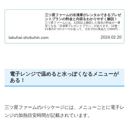
三ツ星ファームの冷凍庫がレンタルできるプレゼ
ントプランの料金と内容をわかりやすく解説！
三ツ星ファームには、12回以上継続した場合の料金が一番
安くなる「冷凍庫プレゼントプラン」があります。14食・
21食の2つのコースがあって、それぞれ1食あたり680円・
572円（全て税込）です。冷凍庫プレゼントプランは、通
常プランよりも下記の...
2024.02.20
takuhai-shokuhin.com
電子レンジで温めると水っぽくなるメニューが
ある！
三ツ星ファームのパッケージには、メニューごとに電子レ
ンジの加熱目安時間が記載されています。