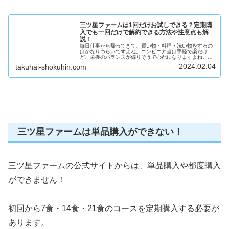
三ツ星ファームは1回だけお試しできる？定期購
入でも一回だけで解約できる方法や注意点も解
説！
毎日仕事から帰ってきて、買い物・料理・洗い物をするの
はかなりつらいですよね。コンビニ弁当は手軽で楽だけ
ど、栄養のバランスが偏りそうで心配になりますよね。そ
こで、三ツ星ファームを試してみたいけど定期購入だと、
2024.02.04
takuhai-shokuhin.com
もし合わなくてもすぐに解約できなそ...
三ツ星ファームは単品購入ができない！
三ツ星ファームの公式サイトからは、単品購入や都度購入
ができません！
初回から7食・14食・21食のコースを定期購入する必要が
あります。