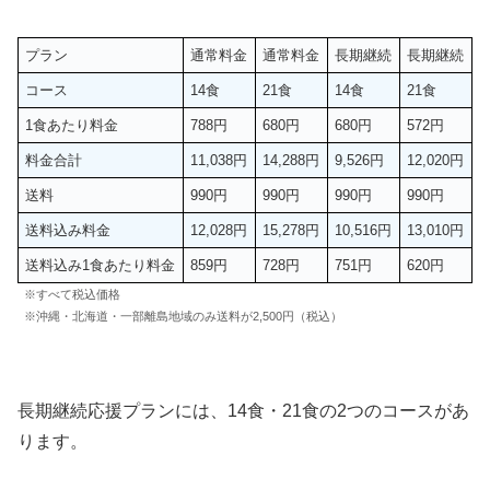
プラン
通常料金
通常料金
長期継続
長期継続
コース
14食
21食
14食
21食
1食あたり料金
788円
680円
680円
572円
料金合計
11,038円
14,288円
9,526円
12,020円
送料
990円
990円
990円
990円
送料込み料金
12,028円
15,278円
10,516円
13,010円
送料込み1食あたり料金
859円
728円
751円
620円
※すべて税込価格
※沖縄・北海道・一部離島地域のみ送料が2,500円（税込）
長期継続応援プランには、14食・21食の2つのコースがあ
ります。