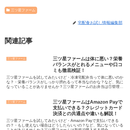
三ツ星ファーム
宅配食お試し情報編集部
関連記事
三ツ星ファームは体に悪い？栄養
三ツ星ファーム
バランスがとれるメニューや口コ
ミも徹底検証！
三ツ星ファームを試してみたいけど・冷凍宅配弁当って体に悪いのか
な？・栄養バランスがしっかり摂れるって本当なのかな？など、気に
なっていることがありませんか？三ツ星ファームのお弁当は①管理栄
養士が全メニューを監修している②低カロリー(350kc...
三ツ星ファームはAmazon Payで
三ツ星ファーム
支払いできる？クレジットカード
決済との共通点や違いも解説！
三ツ星ファームを試してみたいけど・Amazon Payで支払いできる
の？・もし使えない場合はどうしたらいいの？など、気になっている
ことがありませんか？三ツ星ファームは新規で購入する場合、