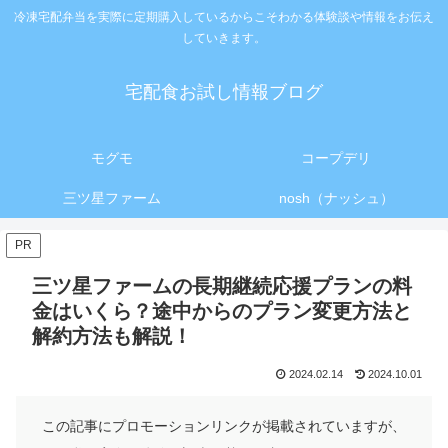
冷凍宅配弁当を実際に定期購入しているからこそわかる体験談や情報をお伝え
していきます。
宅配食お試し情報ブログ
モグモ
コープデリ
三ツ星ファーム
nosh（ナッシュ）
PR
三ツ星ファームの長期継続応援プランの料
金はいくら？途中からのプラン変更方法と
解約方法も解説！
2024.02.14
2024.10.01
この記事にプロモーションリンクが掲載されていますが、