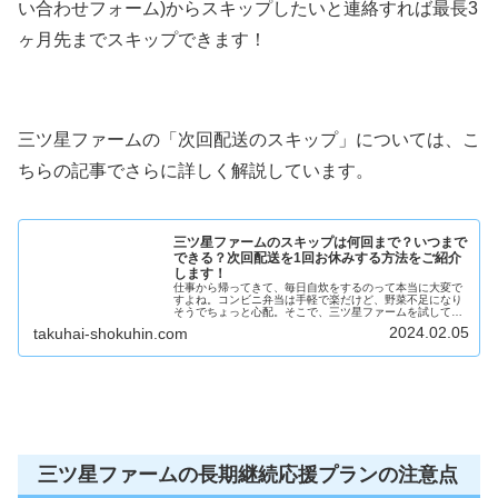
い合わせフォーム)からスキップしたいと連絡すれば最長3
ヶ月先までスキップできます！
三ツ星ファームの「次回配送のスキップ」については、こ
ちらの記事でさらに詳しく解説しています。
三ツ星ファームのスキップは何回まで？いつまで
できる？次回配送を1回お休みする方法をご紹介
します！
仕事から帰ってきて、毎日自炊をするのって本当に大変で
すよね。コンビニ弁当は手軽で楽だけど、野菜不足になり
そうでちょっと心配。そこで、三ツ星ファームを試してみ
たいけど冷凍庫に入らないときや前回の分が残っていると
2024.02.05
takuhai-shokuhin.com
きは、1回だけお休みできるのかな...
三ツ星ファームの長期継続応援プランの注意点