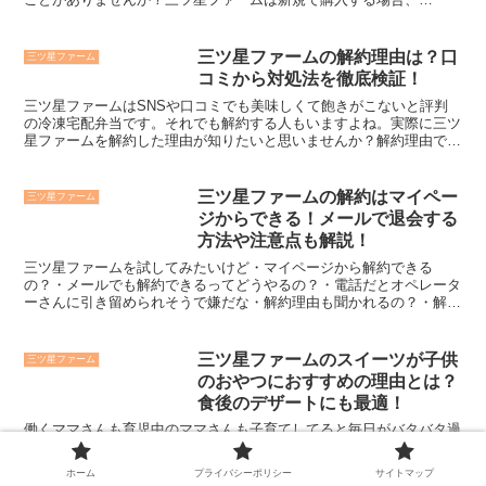
Amazon Payで支払うことができません。既にAm...
三ツ星ファームの解約理由は？口
三ツ星ファーム
コミから対処法を徹底検証！
三ツ星ファームはSNSや口コミでも美味しくて飽きがこないと評判
の冷凍宅配弁当です。それでも解約する人もいますよね。実際に三ツ
星ファームを解約した理由が知りたいと思いませんか？解約理由で一
番多いのが・料金が高い・冷凍庫に入らないの2つです。他...
三ツ星ファームの解約はマイペー
三ツ星ファーム
ジからできる！メールで退会する
方法や注意点も解説！
三ツ星ファームを試してみたいけど・マイページから解約できる
の？・メールでも解約できるってどうやるの？・電話だとオペレータ
ーさんに引き留められそうで嫌だな・解約理由も聞かれるの？・解約
金や解約手数料ってかかるの？など、不安に思っていることがあ...
三ツ星ファームのスイーツが子供
三ツ星ファーム
のおやつにおすすめの理由とは？
食後のデザートにも最適！
働くママさんも育児中のママさんも子育てしてると毎日がバタバタ過
ぎていきますよね。子どもに手の込んだお菓子を作ってあげたくても
時間が本当にない・・・かといって、糖分や塩分が多い市販のお菓子
ホーム
プライバシーポリシー
サイトマップ
はなるべく食べさせたくないなって思いますよね。安心して...