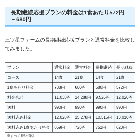
長期継続応援プランの料金は1食あたり572円
～680円
三ツ星ファームの長期継続応援プランと通常料金を比較し
てみました。
プラン
通常料金
通常料金
長期継続
長期継続
コース
14食
21食
14食
21食
1食あたり料金
788円
680円
680円
572円
料金合計
11,038円
14,288円
9,526円
12,020円
送料
990円
990円
990円
990円
送料込み料金
12,028円
15,278円
10,516円
13,010円
送料込み1食あたり料金
859円
728円
751円
620円
※すべて税込価格