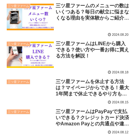
三ツ星ファームのメニューの数は
三ツ星ファーム
いくつある？毎日の献立に悩まな
くなる理由を実体験からご紹介し
ます！
2024.08.20
三ツ星ファームはLINEから購入
三ツ星ファーム
できる？使い方や一番お得に買え
る方法を解説！
2024.08.18
三ツ星ファームを休止する方法
三ツ星ファーム
は？マイページからできる！最大
1年間まで休止できるやり方も解
説！
2024.08.15
三ツ星ファームはPayPayで支払
三ツ星ファーム
いできる？クレジットカード決済
やAmazon Payとの共通点や違い
も解説！
2024.08.12