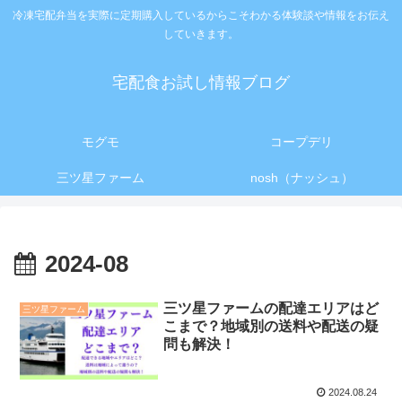
冷凍宅配弁当を実際に定期購入しているからこそわかる体験談や情報をお伝え
していきます。
宅配食お試し情報ブログ
モグモ
コープデリ
三ツ星ファーム
nosh（ナッシュ）
2024-08
三ツ星ファームの配達エリアはど
三ツ星ファーム
こまで？地域別の送料や配送の疑
問も解決！
2024.08.24