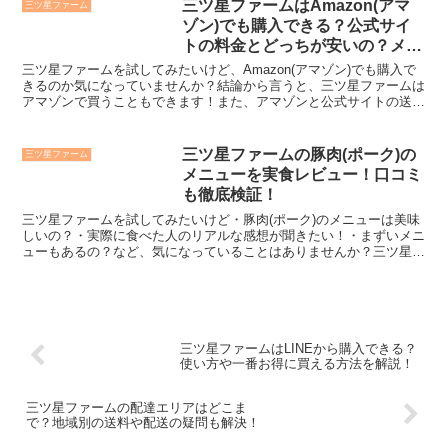
三ツ星ファームはAmazon(アマ
三ツ星ファーム
ゾン)でも購入できる？公式サイ
トの料金とどっちが安いの？メリ
ットやデメリットも解説！
三ツ星ファームを試してみたいけど、Amazon(アマゾン)でも購入で
きるのか気になっていませんか？結論から言うと、三ツ星ファームは
アマゾンで買うこともできます！また、アマゾンと公式サイトの送料
込みの料金を比較してみると・・・アマゾン・7食コ...
三ツ星ファームの豚肉(ポーク)の
三ツ星ファーム
メニューを実食レビュー！口コミ
も徹底検証！
三ツ星ファームを試してみたいけど・豚肉(ポーク)のメニューは美味
しいの？・実際に食べた人のリアルな感想が聞きたい！・まずいメニ
ューもあるの？など、気になっていることはありませんか？三ツ星フ
ァームの豚肉(ポーク)のメニューは①種類が豊富で、美...
三ツ星ファームはLINEから購入できる？
使い方や一番お得に買える方法を解説！
三ツ星ファームの配達エリアはどこま
で？地域別の送料や配送の疑問も解決！