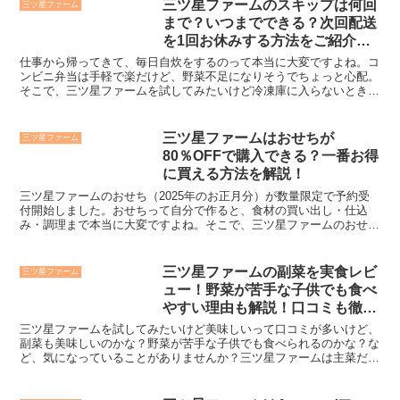
三ツ星ファームのスキップは何回
三ツ星ファーム
まで？いつまでできる？次回配送
を1回お休みする方法をご紹介し
ます！
仕事から帰ってきて、毎日自炊をするのって本当に大変ですよね。コ
ンビニ弁当は手軽で楽だけど、野菜不足になりそうでちょっと心配。
そこで、三ツ星ファームを試してみたいけど冷凍庫に入らないときや
前回の分が残っているときは、1回だけお休みできるのかな...
三ツ星ファームはおせちが
三ツ星ファーム
80％OFFで購入できる？一番お得
に買える方法を解説！
三ツ星ファームのおせち（2025年のお正月分）が数量限定で予約受
付開始しました。おせちって自分で作ると、食材の買い出し・仕込
み・調理まで本当に大変ですよね。そこで、三ツ星ファームのおせち
を注文したいけどSNSやネットの口コミで、80％OFF...
三ツ星ファームの副菜を実食レビ
三ツ星ファーム
ュー！野菜が苦手な子供でも食べ
やすい理由も解説！口コミも徹底
検証！
三ツ星ファームを試してみたいけど美味しいって口コミが多いけど、
副菜も美味しいのかな？野菜が苦手な子供でも食べられるのかな？な
ど、気になっていることがありませんか？三ツ星ファームは主菜だけ
でなく、副菜も美味しいという口コミが多い副菜に出汁の味...