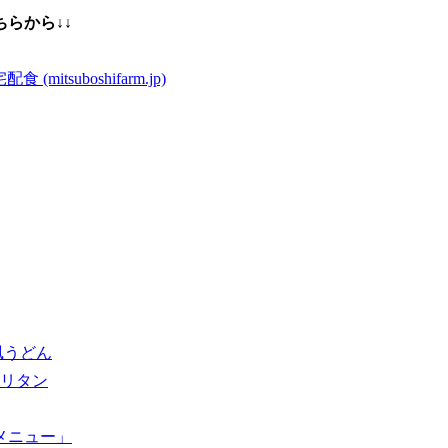
らから↓↓
suboshifarm.jp)
風うどん
ポリタン
メニュー」