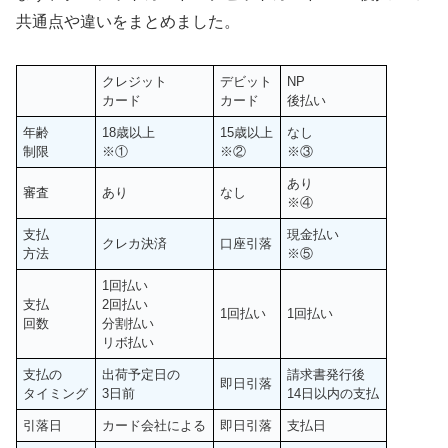
共通点や違いをまとめました。
クレジット
デビット
NP
カード
カード
後払い
年齢
18歳以上
15歳以上
なし
制限
※①
※②
※③
あり
審査
あり
なし
※④
支払
現金払い
クレカ決済
口座引落
方法
※⑤
1回払い
支払
2回払い
1回払い
1回払い
回数
分割払い
リボ払い
支払の
出荷予定日の
請求書発行後
即日引落
タイミング
3日前
14日以内の支払
引落日
カード会社による
即日引落
支払日