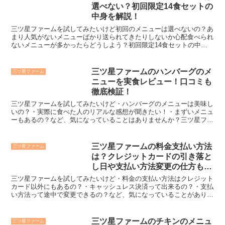
選べない？初回限定14食セットの
中身を解説！
三ツ星ファームを試してみたいけど初回のメニューは選べないの？あ
まり人気がないメニューばかり送られてきたりしないか心配食べられ
ないメニューが多かったらどうしよう？初回限定14食セットの中身
が知りたい！など、不安に思っていることがありませんか？...
三ツ星ファームのハンバーグのメ
三ツ星ファーム
ニューを実食レビュー！口コミも
徹底検証！
三ツ星ファームを試してみたいけど・ハンバーグのメニューは美味し
いの？・実際に食べた人のリアルな感想が聞きたい！・まずいメニュ
ーもあるの？など、気になっていることはありませんか？三ツ星ファ
ームのハンバーグのメニューは①美味しいという口コミが圧...
三ツ星ファームの料金支払い方法
三ツ星ファーム
は？クレジットカードの引き落と
し日や支払い方法変更の仕方も解
説！
三ツ星ファームを試してみたいけど・料金の支払い方法はクレジット
カード以外にもあるの？・キャッシュレス決済って出来るの？・支払
い方法って途中で変更できるの？など、気になっていることがありま
せんか？三ツ星ファームの初回の料金支払い方法は・クレジ...
三ツ星ファームのチキンのメニュ
三ツ星ファーム