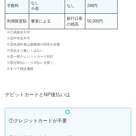
なし
手数料
なし
248円
※⑥
銀行口座
利用限度額
審査による
55,000円
の残高
※①高校生不可
※②中学生不可
※③未成年者は親権者の同意が必要
※④あまり厳しくはない
※⑤一部クレジットカード対応
※⑥分割払い・リボ払いを除く
※すべて税込価格
デビットカードとNP後払いは
①クレジットカードが不要