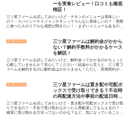
ーを実食レビュー！口コミも徹底
検証！
三ツ星ファームを試してみたいけど・チキンのメニューは美味しい
の？・スパイシーケイジャンチキンってそんなに美味しいの？・実際
に食べた人のリアルな感想が聞きたい！・まずいメニューもあるの？
など、気になっていることはありませんか？三ツ星ファームの...
三ツ星ファームは解約金がかから
三ツ星ファーム
ない？解約手数料がかかるケース
を解説！
三ツ星ファームを試してみたいけど、解約金ってかかるのかちょっと
心配していませんか？安心してください！結論から言うと、三ツ星フ
ァームを解約するのに解約金はかかりません！ただし、長期契約が条
件になる「長期継続応援プラン」と「冷凍庫プレゼントプラ...
三ツ星ファームは置き配や宅配ボ
三ツ星ファーム
ックスで受け取りできる？不在時
の再配達方法や事前の配送日時指
定のやり方も解説！
三ツ星ファームを試してみたいけど・置き配や宅配ボックスで受け取
りできるの？・不在で受け取れなかったら再配達してもらえるの？・
確実に受け取れる方法ってないのかな？など、気になっていることが
ありませんか？三ツ星ファームは冷凍保存が必要な宅配弁当...