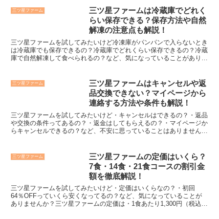
三ツ星ファームは冷蔵庫でどれく
三ツ星ファーム
らい保存できる？保存方法や自然
解凍の注意点も解説！
三ツ星ファームを試してみたいけど冷凍庫がパンパンで入らないとき
は冷蔵庫でも保存できるの？冷蔵庫でどれくらい保存できるの？冷蔵
庫で自然解凍して食べられるの？など、気になっていることがありま
せんか？三ツ星ファームは冷凍庫に入らないときは、冷蔵庫...
三ツ星ファームはキャンセルや返
三ツ星ファーム
品交換できない？マイページから
連絡する方法や条件も解説！
三ツ星ファームを試してみたいけど・キャンセルはできるの？・返品
や交換の条件ってあるの？・返金はしてもらえるの？・マイページか
らキャンセルできるの？など、不安に思っていることはありません
か？三ツ星ファームは・初回の注文確定後はキャンセルできな...
三ツ星ファームの定価はいくら？
三ツ星ファーム
7食・14食・21食コースの割引金
額を徹底解説！
三ツ星ファームを試してみたいけど・定価はいくらなの？・初回
64％OFFっていくら安くなってるの？など、気になっていることが
ありませんか？三ツ星ファームの定価は・1食あたり1,300円（税込）
（楽天やアマゾンで購入した場合の単品価格）・初回6...