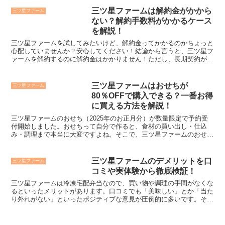
三ツ星ファームは解約金がかから
三ツ星ファーム
ない？解約手数料がかかるケース
を解説！
三ツ星ファームを試してみたいけど、解約金ってかかるのかちょっと
心配していませんか？安心してください！結論から言うと、三ツ星フ
ァームを解約するのに解約金はかかりません！ただし、長期契約が条
件になる「長期継続応援プラン」と「冷凍庫プレゼントプラ...
三ツ星ファームはおせちが
三ツ星ファーム
80％OFFで購入できる？一番お得
に買える方法を解説！
三ツ星ファームのおせち（2025年のお正月分）が数量限定で予約受
付開始しました。おせちって自分で作ると、食材の買い出し・仕込
み・調理まで本当に大変ですよね。そこで、三ツ星ファームのおせち
を注文したいけどSNSやネットの口コミで、80％OFF...
三ツ星ファームのデメリットを口
三ツ星ファーム
コミや実体験から徹底検証！
三ツ星ファームは冷凍宅配弁当なので、買い物や調理の手間がなくな
るといったメリットがあります。口コミでも「美味しい」とか「当た
り外れがない」といったポジティブな意見が圧倒的に多いです。それ
でも、三ツ星ファームのデメリットや悪い点がないのか気に...