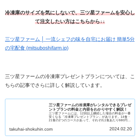
冷凍庫のサイズを気にしないで、三ツ星ファームを安心し
て注文したい方はこちらから↓↓
三ツ星ファーム │ 一流シェフの味を自宅にお届け 簡単5分
の宅配食 (mitsuboshifarm.jp)
三ツ星ファームの冷凍庫プレゼントプランについては、こ
ちらの記事でさらに詳しく解説しています。
三ツ星ファームの冷凍庫がレンタルできるプレゼ
ントプランの料金と内容をわかりやすく解説！
三ツ星ファームには、12回以上継続した場合の料金が一番
安くなる「冷凍庫プレゼントプラン」があります。14食・
21食の2つのコースがあって、それぞれ1食あたり680円・
572円（全て税込）です。冷凍庫プレゼントプランは、通
常プランよりも下記の...
2024.02.20
takuhai-shokuhin.com