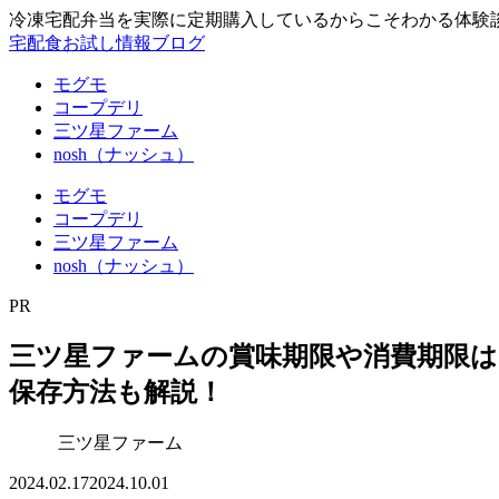
冷凍宅配弁当を実際に定期購入しているからこそわかる体験
宅配食お試し情報ブログ
モグモ
コープデリ
三ツ星ファーム
nosh（ナッシュ）
モグモ
コープデリ
三ツ星ファーム
nosh（ナッシュ）
PR
三ツ星ファームの賞味期限や消費期限
保存方法も解説！
三ツ星ファーム
2024.02.17
2024.10.01