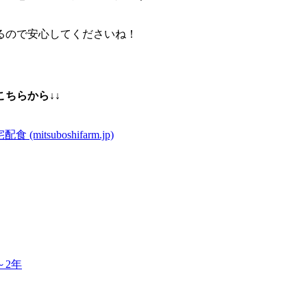
るので安心してくださいね！
ちらから↓↓
suboshifarm.jp)
～2年