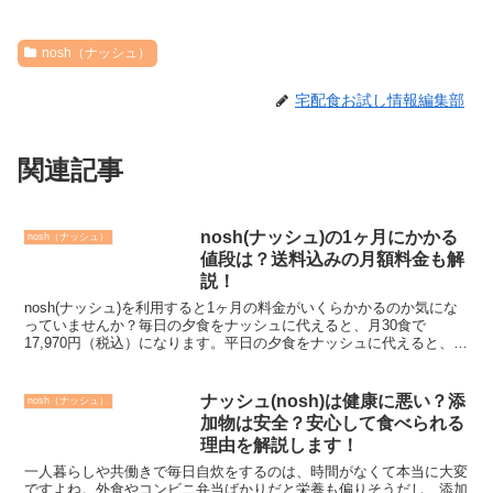
nosh（ナッシュ）
宅配食お試し情報編集部
関連記事
nosh(ナッシュ)の1ヶ月にかかる
nosh（ナッシュ）
値段は？送料込みの月額料金も解
説！
nosh(ナッシュ)を利用すると1ヶ月の料金がいくらかかるのか気にな
っていませんか？毎日の夕食をナッシュに代えると、月30食で
17,970円（税込）になります。平日の夕食をナッシュに代えると、月
20食で11,980円（税込）になります。どち...
ナッシュ(nosh)は健康に悪い？添
nosh（ナッシュ）
加物は安全？安心して食べられる
理由を解説します！
一人暮らしや共働きで毎日自炊をするのは、時間がなくて本当に大変
ですよね。外食やコンビニ弁当ばかりだと栄養も偏りそうだし、添加