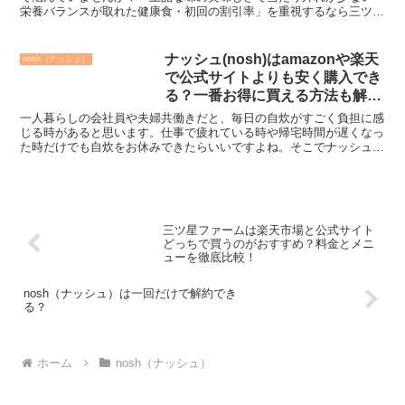
栄養バランスが取れた健康食・初回の割引率」を重視するなら三ツ星
ファームがおすすめです！「料金の安さ・男性でも食べや...
ナッシュ(nosh)はamazonや楽天
nosh（ナッシュ）
で公式サイトよりも安く購入でき
る？一番お得に買える方法も解
説！
一人暮らしの会社員や夫婦共働きだと、毎日の自炊がすごく負担に感
じる時があると思います。仕事で疲れている時や帰宅時間が遅くなっ
た時だけでも自炊をお休みできたらいいですよね。そこでナッシュの
冷凍宅配弁当を試してみたいけどamazonや楽天市場で...
三ツ星ファームは楽天市場と公式サイト
どっちで買うのがおすすめ？料金とメニ
ューを徹底比較！
nosh（ナッシュ）は一回だけで解約でき
る？
ホーム
nosh（ナッシュ）