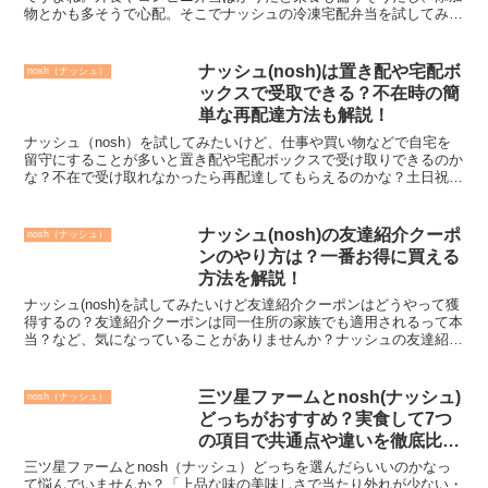
物とかも多そうで心配。そこでナッシュの冷凍宅配弁当を試してみた
いけどネット検索すると「健康に悪い」って表示されるけど...
ナッシュ(nosh)は置き配や宅配ボ
nosh（ナッシュ）
ックスで受取できる？不在時の簡
単な再配達方法も解説！
ナッシュ（nosh）を試してみたいけど、仕事や買い物などで自宅を
留守にすることが多いと置き配や宅配ボックスで受け取りできるのか
な？不在で受け取れなかったら再配達してもらえるのかな？土日祝日
や夜でも配達してもらえるの？など、受け取り方や不在時...
ナッシュ(nosh)の友達紹介クーポ
nosh（ナッシュ）
ンのやり方は？一番お得に買える
方法を解説！
ナッシュ(nosh)を試してみたいけど友達紹介クーポンはどうやって獲
得するの？友達紹介クーポンは同一住所の家族でも適用されるって本
当？など、気になっていることがありませんか？ナッシュの友達紹介
クーポンはナッシュを継続利用中の家族や友人からメ...
三ツ星ファームとnosh(ナッシュ)
nosh（ナッシュ）
どっちがおすすめ？実食して7つ
の項目で共通点や違いを徹底比
較！
三ツ星ファームとnosh（ナッシュ）どっちを選んだらいいのかなっ
て悩んでいませんか？「上品な味の美味しさで当たり外れが少ない・