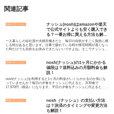
関連記事
ナッシュ(nosh)はamazonや楽天
nosh（ナッシュ）
で公式サイトよりも安く購入でき
る？一番お得に買える方法も解
説！
一人暮らしの会社員や夫婦共働きだと、毎日の自炊がすごく負担に感
じる時があると思います。仕事で疲れている時や帰宅時間が遅くなっ
た時だけでも自炊をお休みできたらいいですよね。そこでナッシュの
冷凍宅配弁当を試してみたいけどamazonや楽天市場で...
nosh(ナッシュ)の1ヶ月にかかる
nosh（ナッシュ）
値段は？送料込みの月額料金も解
説！
nosh(ナッシュ)を利用すると1ヶ月の料金がいくらかかるのか気にな
っていませんか？毎日の夕食をナッシュに代えると、月30食で
17,970円（税込）になります。平日の夕食をナッシュに代えると、月
20食で11,980円（税込）になります。どち...
nosh（ナッシュ）の支払い方法
nosh（ナッシュ）
は？決済のタイミングや変更方法
も解説！