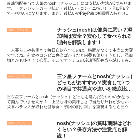
冷凍宅配弁当で人気のnosh（ナッシュ）には支払い方法が3つありま
す。・クレジットカード払い・後払い（コンビニ払い）・PayPal全
て一括払いになります。また、後払いやPayPalは初回購入時だけし
か利用できません。2回目以降の購入前に支払...
ナッシュ(nosh)は健康に悪い？添
nosh（ナッシュ）
加物は安全？安心して食べられる
理由を解説します！
一人暮らしや共働きで毎日自炊をするのは、時間がなくて本当に大変
ですよね。外食やコンビニ弁当ばかりだと栄養も偏りそうだし、添加
物とかも多そうで心配。そこでナッシュの冷凍宅配弁当を試してみた
いけどネット検索すると「健康に悪い」って表示されるけど...
三ツ星ファームとnosh(ナッシュ)
nosh（ナッシュ）
どっちがおすすめ？実食して7つ
の項目で共通点や違いを徹底比
較！
三ツ星ファームとnosh（ナッシュ）どっちを選んだらいいのかなっ
て悩んでいませんか？「上品な味の美味しさで当たり外れが少ない・
栄養バランスが取れた健康食・初回の割引率」を重視するなら三ツ星
ファームがおすすめです！「料金の安さ・男性でも食べや...
nosh(ナッシュ)の賞味期限はどれ
nosh（ナッシュ）
くらい？保存方法や注意点も解
説！