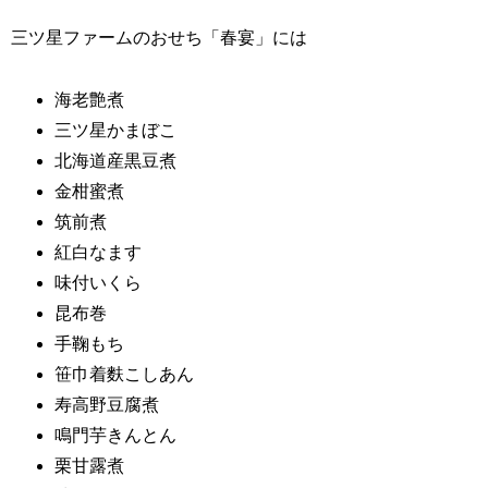
三ツ星ファームのおせち「春宴」には
海老艶煮
三ツ星かまぼこ
北海道産黒豆煮
金柑蜜煮
筑前煮
紅白なます
味付いくら
昆布巻
手鞠もち
笹巾着麩こしあん
寿高野豆腐煮
鳴門芋きんとん
栗甘露煮