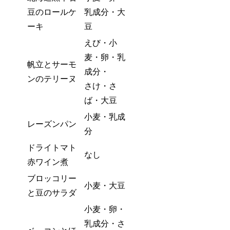
豆のロールケ
乳成分・大
ーキ
豆
えび・小
麦・卵・乳
帆立とサーモ
成分・
ンのテリーヌ
さけ・さ
ば・大豆
小麦・乳成
レーズンパン
分
ドライトマト
なし
赤ワイン煮
ブロッコリー
小麦・大豆
と豆のサラダ
小麦・卵・
乳成分・さ