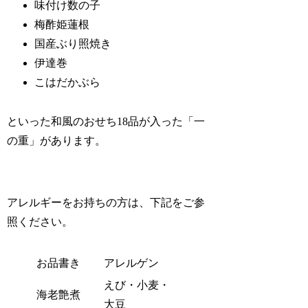
味付け数の子
梅酢姫蓮根
国産ぶり照焼き
伊達巻
こはだかぶら
といった和風のおせち18品が入った「一
の重」があります。
アレルギーをお持ちの方は、下記をご参
照ください。
お品書き
アレルゲン
えび・小麦・
海老艶煮
大豆