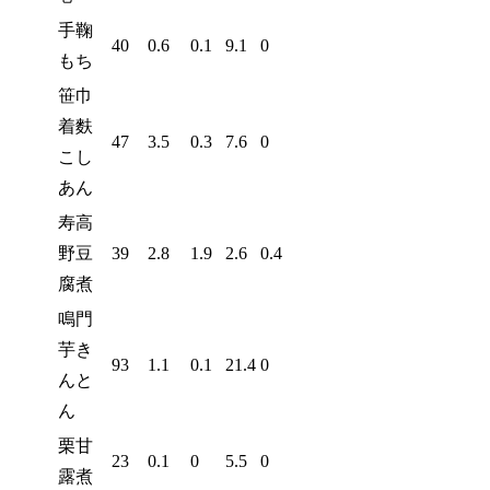
手鞠
40
0.6
0.1
9.1
0
もち
笹巾
着麩
47
3.5
0.3
7.6
0
こし
あん
寿高
野豆
39
2.8
1.9
2.6
0.4
腐煮
鳴門
芋き
93
1.1
0.1
21.4
0
んと
ん
栗甘
23
0.1
0
5.5
0
露煮