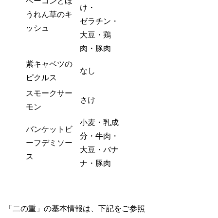
ベーコンとほ
け・
うれん草のキ
ゼラチン・
ッシュ
大豆・鶏
肉・豚肉
紫キャベツの
なし
ピクルス
スモークサー
さけ
モン
小麦・乳成
バンケットビ
分・牛肉・
ーフデミソー
大豆・バナ
ス
ナ・豚肉
「二の重」の基本情報は、下記をご参照