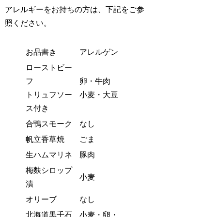
アレルギーをお持ちの方は、下記をご参
照ください。
お品書き
アレルゲン
ローストビー
フ
卵・牛肉
トリュフソー
小麦・大豆
ス付き
合鴨スモーク
なし
帆立香草焼
ごま
生ハムマリネ
豚肉
梅麩シロップ
小麦
漬
オリーブ
なし
北海道黒千石
小麦・卵・