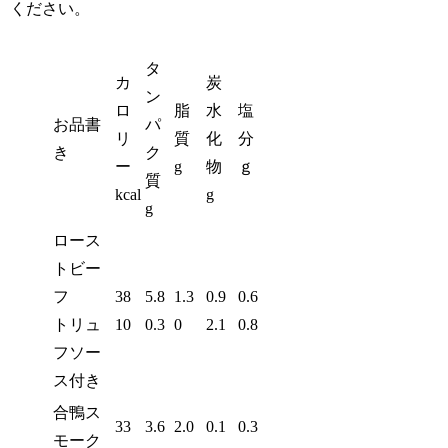
ください。
タ
カ
炭
ン
ロ
脂
水
塩
お品書
パ
リ
質
化
分
き
ク
ー
g
物
ｇ
質
kcal
g
g
ロース
トビー
フ
38
5.8
1.3
0.9
0.6
トリュ
10
0.3
0
2.1
0.8
フソー
ス付き
合鴨ス
33
3.6
2.0
0.1
0.3
モーク