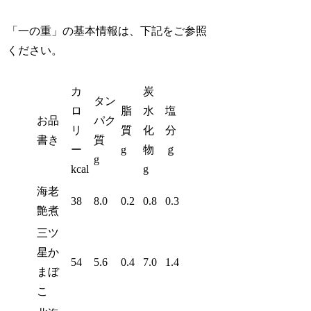
「一の重」の基本情報は、下記をご参照
ください。
カ
炭
タン
ロ
脂
水
塩
お品
パク
リ
質
化
分
書き
質
ー
g
物
ｇ
g
kcal
g
海老
38
8.0
0.2
0.8
0.3
艶煮
三ツ
星か
54
5.6
0.4
7.0
1.4
まぼ
こ