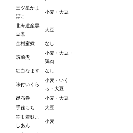
三ツ星かま
小麦・大豆
ぼこ
北海道産黒
大豆
豆煮
金柑蜜煮
なし
小麦・大豆・
筑前煮
鶏肉
紅白なます
なし
小麦・いく
味付いくら
ら・大豆
昆布巻
小麦・大豆
手鞠もち
大豆
笹巾着麩こ
小麦
しあん