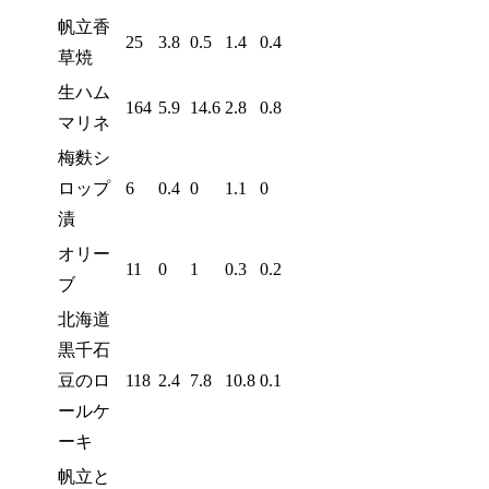
帆立香
25
3.8
0.5
1.4
0.4
草焼
生ハム
164
5.9
14.6
2.8
0.8
マリネ
梅麩シ
ロップ
6
0.4
0
1.1
0
漬
オリー
11
0
1
0.3
0.2
ブ
北海道
黒千石
豆のロ
118
2.4
7.8
10.8
0.1
ールケ
ーキ
帆立と