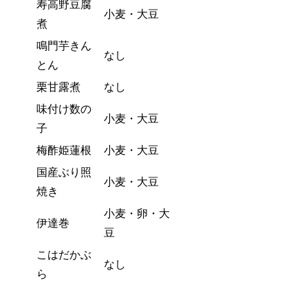
寿高野豆腐
小麦・大豆
煮
鳴門芋きん
なし
とん
栗甘露煮
なし
味付け数の
小麦・大豆
子
梅酢姫蓮根
小麦・大豆
国産ぶり照
小麦・大豆
焼き
小麦・卵・大
伊達巻
豆
こはだかぶ
なし
ら