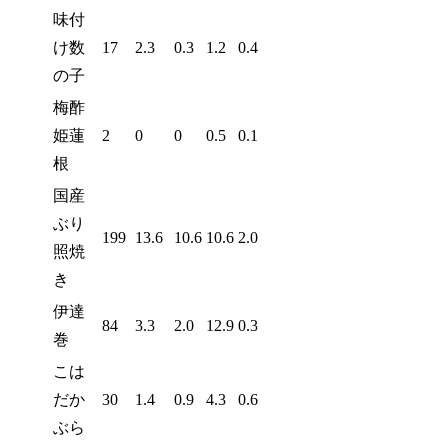
味付
け数
17
2.3
0.3
1.2
0.4
の子
梅酢
姫蓮
2
0
0
0.5
0.1
根
国産
ぶり
199
13.6
10.6
10.6
2.0
照焼
き
伊達
84
3.3
2.0
12.9
0.3
巻
こは
だか
30
1.4
0.9
4.3
0.6
ぶら