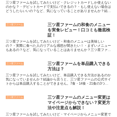
説！
三ツ星ファームを試してみたいけど・クレジットカードしか使えない
のかな？・デビットカードで支払いできるの？・もし使えない場合は
どうしたらいいの？など、気になっていることがありませんか？結論
から言うと三ツ星ファームはデビットカードで支払うことが...
三ツ星ファームの和食のメニュー
三ツ星ファーム
を実食レビュー！口コミも徹底検
証！
三ツ星ファームを試してみたいけど・和食のメニューは美味しい
の？・実際に食べた人のリアルな感想が聞きたい！・まずいメニュー
もあるの？など、気になっていることはありませんか？三ツ星ファー
ムの和食のメニューは①食欲がないときでもペロリと食べられる...
三ツ星ファームを単品購入できる
三ツ星ファーム
方法は？
三ツ星ファームを試してみたいけど、単品購入できる方法があるのか
気になっていませんか？結論から言うと、三ツ星ファームの公式サイ
トからは単品購入することができません。7食・14食・21食の3つの
コースの中から購入する必要があります。1食あたり6...
三ツ星ファームのメニュー変更は
三ツ星ファーム
マイページからできない？変更方
法や注意点も解説！
三ツ星ファームを試してみたいけど・マイページからメニュー変更で