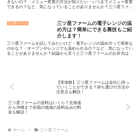
きないの？・メニュー変更の方法が知りたい・いつまでメニュー変更
できるの？など、気になっていることがありませんか？三ツ星ファー
ムは・マイページからメニュー変更できます・次回出荷予定...
三ツ星ファームの電子レンジの温
三ツ星ファーム
め方は？簡単にできる裏技もご紹
介します！
三ツ星ファームを試してみたいけど・電子レンジの温め方って簡単な
のかな？・オーブンやレンジでも温められるの？など、気になってい
ることがありませんか？結論から言うと三ツ星ファームのお弁当は冷
凍庫から取り出してパッケージに書いてある加熱目安の時間...
【実体験】三ツ星ファームは会社に持っ
ていくことができる？持ち運びの方法や
注意点も解説！
三ツ星ファームの送料はいくら？北海道
から沖縄まで全国の地域の送料込みの料
金も解説！
ホーム
三ツ星ファーム