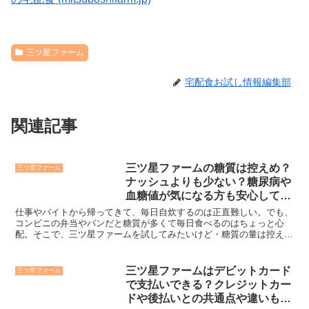
三ツ星ファーム
宅配食お試し情報編集部
関連記事
三ツ星ファームの糖質は控えめ？
三ツ星ファーム
ナッシュよりも少ない？糖尿病や
血糖値が気になる方も安心して利
用できる？
仕事やバイトから帰ってきて、毎日自炊するのは正直難しい。でも、
コンビニの弁当やパンだと糖質が多くて毎日食べるのはちょっと心
配。そこで、三ツ星ファームを試してみたいけど・糖質の量は控えめ
なの？・血糖値が気になる人でも安心して利用できる？・糖尿...
三ツ星ファームはデビットカード
三ツ星ファーム
で支払いできる？クレジットカー
ドや後払いとの共通点や違いも解