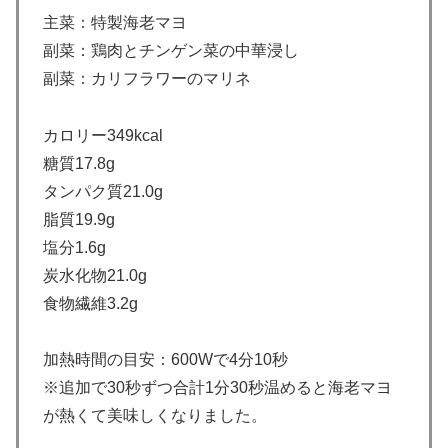
主菜：特製海老マヨ
副菜：鶏肉とチンゲン菜の中華浸し
副菜：カリフラワーのマリネ
カロリー349kcal
糖質17.8g
タンパク質21.0g
脂質19.9g
塩分1.6g
炭水化物21.0g
食物繊維3.2g
加熱時間の目安：600Wで4分10秒
※追加で30秒ずつ合計1分30秒温めると海老マヨ
が熱くて美味しくなりました。