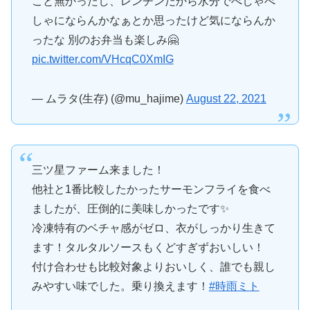
こと無かったし、レンチンだから水分でべしゃべ
しゃにならんかなぁとか思ったけど気にならんか
ったな 別のお弁当も楽しみ🤗
pic.twitter.com/VHcqC0XmIG
— ムラタ(生存) (@mu_hajime)
August 22, 2021
三ツ星ファーム来ました！
他社と1番比較したかったサーモンフライを食べ
ましたが、圧倒的に美味しかったです✨
冷凍特有のベチャ感がゼロ、衣がしっかり生きて
ます！タルタルソースもくどすぎずおいしい！
付け合わせも比較対象よりおいしく、誰でも親し
みやすい味でした。乗り換えます！
#時雨ミト