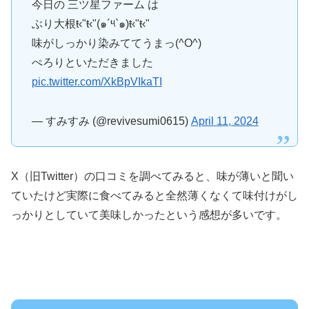
今日の 三ツ星ファーム は
ぶり大根ŧ‹"ŧ‹"(๑´༥`๑)ŧ‹"ŧ‹"
味がしっかり染みててうまっ(^O^)
ぺろりといただきました
pic.twitter.com/XkBpVIkaTI
— すみすみ (@revivesumi0615)
April 11, 2024
X（旧Twitter）の口コミを調べてみると、味が薄いと聞い
ていたけど実際に食べてみると全然薄くなくて味付けがし
っかりとしていて美味しかったという感想が多いです。