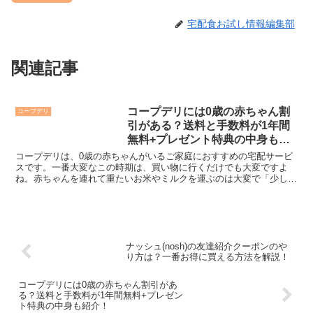
宅配食お試し情報編集部
関連記事
コープデリには0歳の赤ちゃん割
コープデリ
引がある？送料と手数料が1年間
無料+プレゼント特典の中身も紹
介！
コープデリは、0歳の赤ちゃんがいるご家庭におすすめの宅配サービ
スです。一番大変なこの時期は、買い物に行くだけでも大変ですよ
ね。赤ちゃんを連れて重たいお米やミルクを運ぶのは大変で「少しで
も買い物の負担を減らせたら」と思う方も多いのではないでし...
ナッシュ(nosh)の友達紹介クーポンのや
り方は？一番お得に買える方法を解説！
コープデリには0歳の赤ちゃん割引があ
る？送料と手数料が1年間無料+プレゼン
ト特典の中身も紹介！