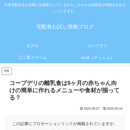
冷凍宅配弁当を実際に定期購入しているからこそわかる体験談や情報をお伝え
していきます。
宅配食お試し情報ブログ
モグモ
コープデリ
三ツ星ファーム
nosh（ナッシュ）
PR
コープデリの離乳食は9ヶ月の赤ちゃん向
けの簡単に作れるメニューや食材が揃って
る？
2025.08.07
2025.09.16
この記事にプロモーションリンクが掲載されていますが、